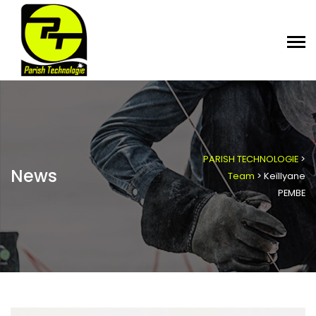
PARISH TECHNOLOGIE
>
News
Team
>
Keïllyane
PEMBE