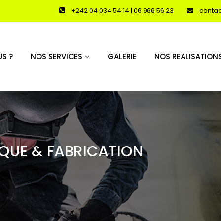
+242 04 034 54 14 | 06 966 56 23
conta
S ?
NOS SERVICES
GALERIE
NOS REALISATION
QUE & FABRICATION