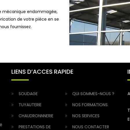
pièce mécanique endommagée,
brication de votre pièce en se
nous fournissez.
LIENS D’ACCES RAPIDE
SOUDAGE
QUI SOMMES-NOUS ?
A
TUYAUTERIE
NOS FORMATIONS
T
CHAUDRONNNERIE
NOS SERVICES
E
té
PRESTATIONS DE
NOUS CONTACTER